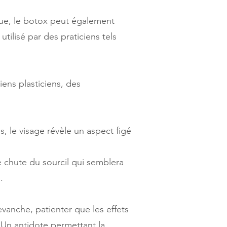
que, le botox peut également
tilisé par des praticiens tels
ens plasticiens, des
ès, le visage révèle un aspect figé
ne chute du sourcil qui semblera
.
vanche, patienter que les effets
 Un antidote permettant la