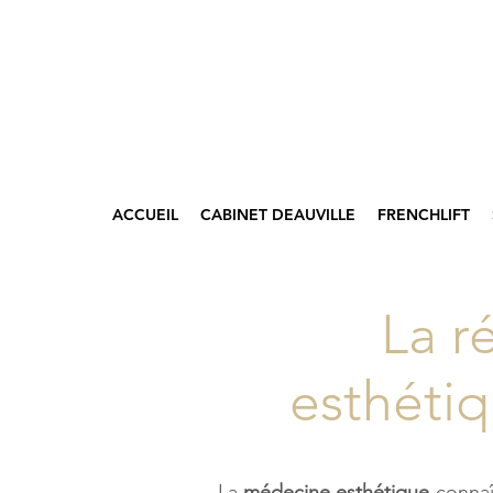
ACCUEIL
CABINET DEAUVILLE
FRENCHLIFT
La r
esthétiq
La
médecine esthétique
connaît