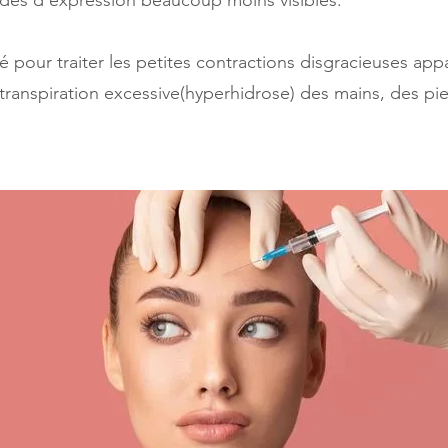
rides d’expression beaucoup moins visibles.
pour traiter les petites contractions disgracieuses ap
a transpiration excessive(hyperhidrose) des mains, des pi