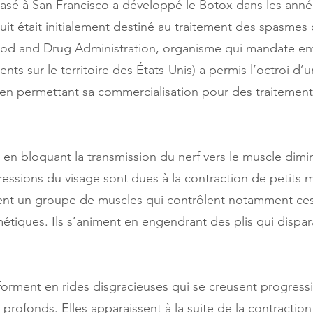
asé à San Francisco a développé le Botox dans les année
it était initialement destiné au traitement des spasmes 
od and Drug Administration, organisme qui mandate entre
s sur le territoire des États-Unis) a permis l’octroi d’
ue en permettant sa commercialisation pour des traitemen
 en bloquant la transmission du nerf vers le muscle dimin
essions du visage sont dues à la contraction de petits m
tuent un groupe de muscles qui contrôlent notamment ce
iques. Ils s’animent en engendrant des plis qui dispara
sforment en rides disgracieuses qui se creusent progress
 profonds. Elles apparaissent à la suite de la contracti