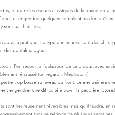
tus, et outre les risques classiques de la toxine botuli
fiques et engendrer quelques complications lorsqu’il est u
 sont pas habilités.
aptes à pratiquer ce type d’injections sont des chirurgi
et des ophtalmologues.
otox si l’on recourt à l’utilisation de ce produit avec exc
ablement réhaussé (un regard « Méphisto »)
ne partie trop basse au niveau du front, cela entraînera u
ent engendrer une difficulté à ouvrir la paupière (ptosis)
sont heureusement réversibles mais qu’il faudra, en re
 progressivement sur une période de plusieurs semaines.