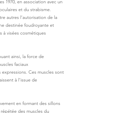
s 1970, en association avec un
oculaires et du strabisme.
 autres l’autorisation de la
une destinée foudroyante et
ts à visées cosmétiques
uant ainsi, la force de
uscles faciaux
s expressions. Ces muscles sont
issent à l’issue de
ivement en formant des sillons
on répétée des muscles du