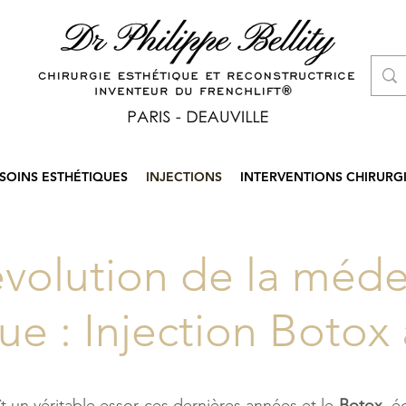
SOINS ESTHÉTIQUES
INJECTIONS
INTERVENTIONS CHIRURG
évolution de la méd
ue : Injection Botox 
 un véritable essor ces dernières années et le
Botox
, é