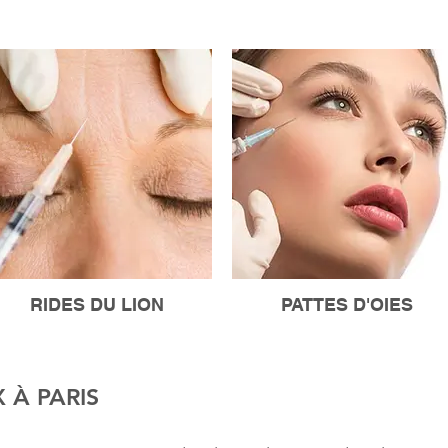
RIDES DU LION
PATTES D'OIES
 À PARIS