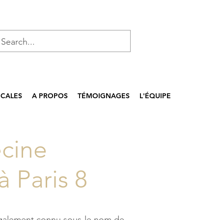
ICALES
A PROPOS
TÉMOIGNAGES
L'ÉQUIPE
ecine
à Paris 8
galement connu sous le nom de