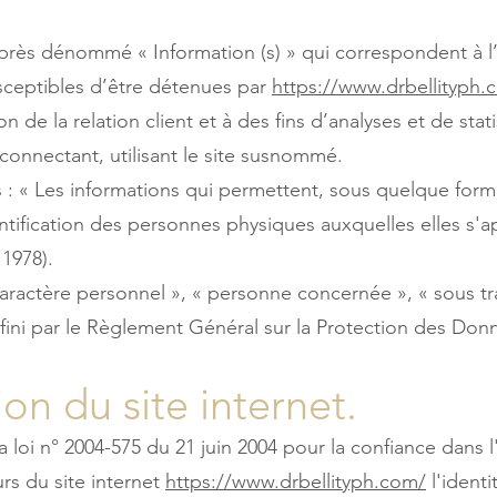
 après dénommé « Information (s) » qui correspondent à 
ceptibles d’être détenues par
https://www.drbellityph.
n de la relation client et à des fins d’analyses et de stat
e connectant, utilisant le site susnommé.
 : « Les informations qui permettent, sous quelque form
ntification des personnes physiques auxquelles elles s'ap
 1978).
ractère personnel », « personne concernée », « sous tr
éfini par le Règlement Général sur la Protection des Don
ion du site internet.
 la loi n° 2004-575 du 21 juin 2004 pour la confiance dan
eurs du site internet
https://www.drbellityph.com/
l'identi