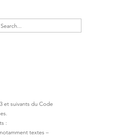
23 et suivants du Code
les.
s :
, notamment textes –