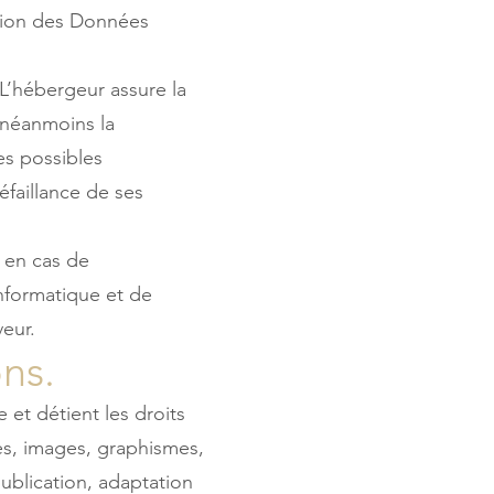
tion des Données
 L’hébergeur assure la
e néanmoins la
es possibles
éfaillance de ses
 en cas de
nformatique et de
eur.
ons.
e et détient les droits
tes, images, graphismes,
ublication, adaptation