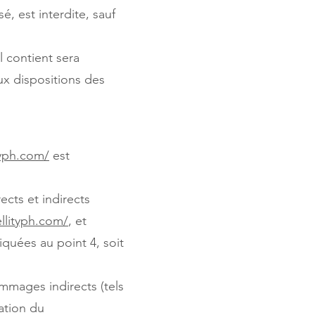
é, est interdite, sauf
l contient sera
x dispositions des
typh.com/
est
cts et indirects
llityph.com/
, et
iquées au point 4, soit
mages indirects (tels
ation du