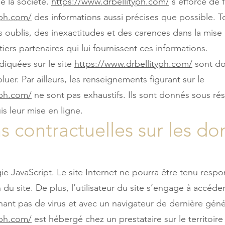
e la société.
https://www.drbellityph.com/
s’efforce de f
yph.com/
des informations aussi précises que possible. To
 oublis, des inexactitudes et des carences dans la mise à
tiers partenaires qui lui fournissent ces informations.
diquées sur le site
https://www.drbellityph.com/
sont don
luer. Par ailleurs, les renseignements figurant sur le
yph.com/
ne sont pas exhaustifs. Ils sont donnés sous ré
s leur mise en ligne.
ns contractuelles sur les d
logie JavaScript. Le site Internet ne pourra être tenu r
on du site. De plus, l’utilisateur du site s’engage à accéder
nant pas de virus et avec un navigateur de dernière géné
yph.com/
est hébergé chez un prestataire sur le territoire