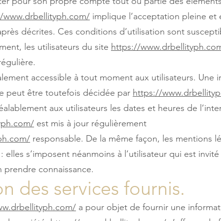
oiter pour son propre compte tout ou partie des éléments
//www.drbellityph.com/
implique l’acceptation pleine et 
-après décrites. Ces conditions d’utilisation sont suscept
nt, les utilisateurs du site
https://www.drbellityph.co
régulière.
alement accessible à tout moment aux utilisateurs. Une i
 peut être toutefois décidée par
https://www.drbellity
lablement aux utilisateurs les dates et heures de l’inter
typh.com/
est mis à jour régulièrement
yph.com/
responsable. De la même façon, les mentions lé
elles s’imposent néanmoins à l’utilisateur qui est invité à
en prendre connaissance.
on des services fournis.
ww.drbellityph.com/
a pour objet de fournir une informa