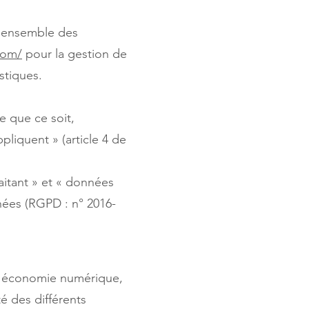
l’ensemble des
com/
pour la gestion de
istiques.
e que ce soit,
pliquent » (article 4 de
aitant » et « données
nées (RGPD : n° 2016-
s l'économie numérique,
té des différents