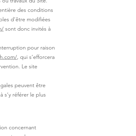
 ou travaux du Site.
entière des conditions
ibles d’être modifiées
m/
sont donc invités à
nterruption pour raison
ph.com/
, qui s’efforcera
vention. Le site
gales peuvent être
 s’y référer le plus
tion concernant