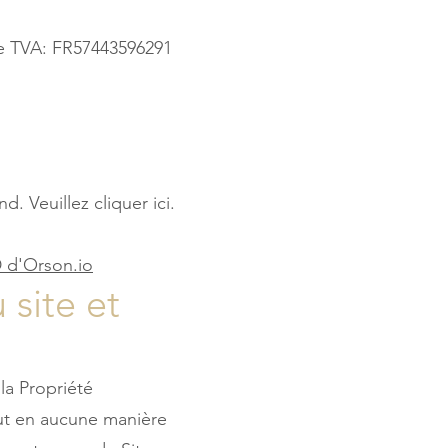
de TVA: FR57443596291
. Veuillez cliquer ici.
 d'Orson.io
 site et
la Propriété
eut en aucune manière