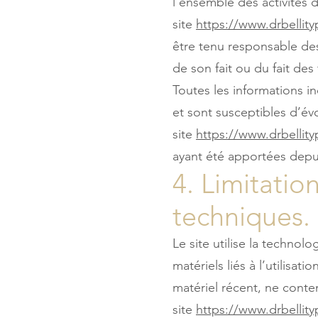
l’ensemble des activités d
site
https://www.drbellit
être tenu responsable des
de son fait ou du fait des 
Toutes les informations in
et sont susceptibles d’évo
site
https://www.drbellit
ayant été apportées depui
4. Limitatio
techniques.
Le site utilise la techno
matériels liés à l’utilisati
matériel récent, ne conte
site
https://www.drbellit