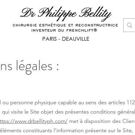
s légales :
el ou personne physique capable au sens des articles 11
 qui visite le Site objet des présentes conditions généra
ttps://www.drbellityph.com/
met à disposition des Client
léments constituants l’information présente sur le Site