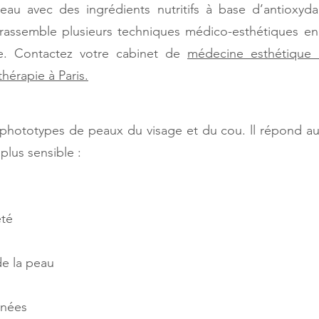
peau avec des ingrédients nutritifs à base d’antioxyd
rassemble plusieurs techniques médico-esthétiques en 
de.
Contactez votre cabinet de
médecine esthétique 
hérapie à Paris.
s phototypes de peaux du visage et du cou. ll répond a
plus sensible :
eté
de la peau
nnées