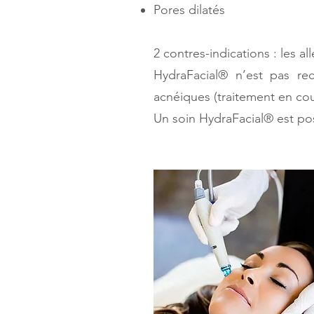
Pores dilatés
2 contres-indications : les all
HydraFacial® n’est pas r
acnéiques (traitement en cour
Un soin HydraFacial® est pos