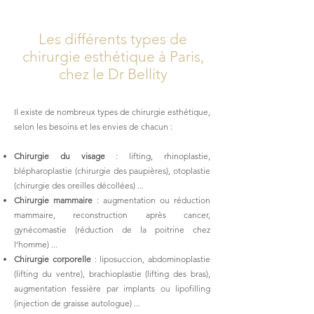
Les différents types de
chirurgie esthétique à Paris,
chez le Dr Bellity
Il existe de nombreux types de chirurgie esthétique,
selon les besoins et les envies de chacun :
Chirurgie du visage
: lifting, rhinoplastie,
blépharoplastie (chirurgie des paupières), otoplastie
(chirurgie des oreilles décollées) ...
Chirurgie mammaire
: augmentation ou réduction
mammaire, reconstruction après cancer,
gynécomastie (réduction de la poitrine chez
l’homme) ...
Chirurgie corporelle
: liposuccion, abdominoplastie
(lifting du ventre), brachioplastie (lifting des bras),
augmentation fessière par implants ou lipofilling
(injection de graisse autologue) ...